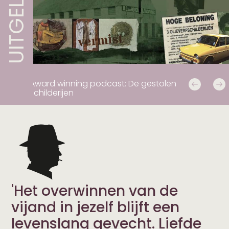
UITGELICHT:
ing podcast: De gestolen
Jopie's story: De
'Het overwinnen van de
vijand in jezelf blijft een
levenslang gevecht. Liefde