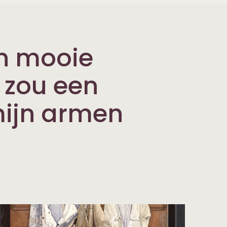
en mooie
 zou een
 mijn armen