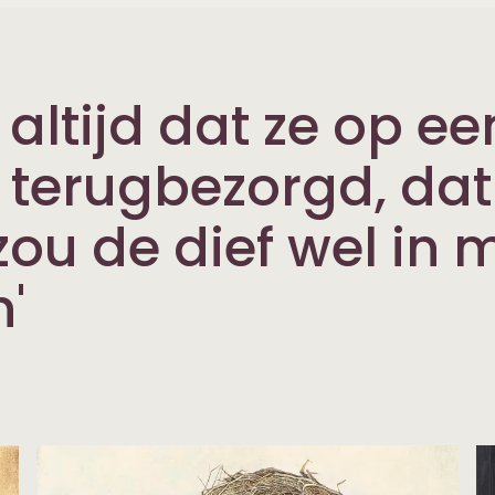
 altijd dat ze op e
terugbezorgd, dat
k zou de dief wel in
n'