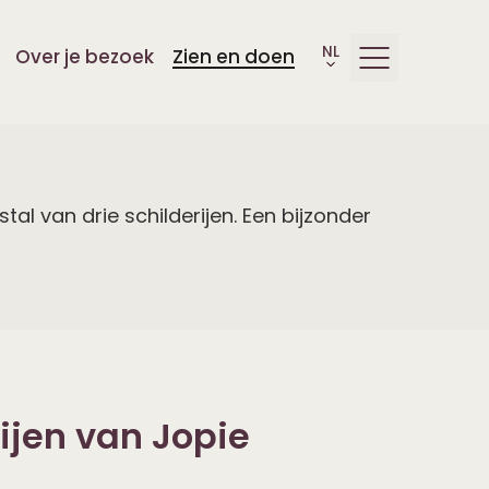
Over je bezoek
Zien en doen
l van drie schilderijen. Een bijzonder
rijen van Jopie