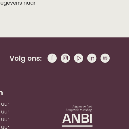
 gegevens naar
Volg ons:
n
7 uur
7 uur
7 uur
7 uur