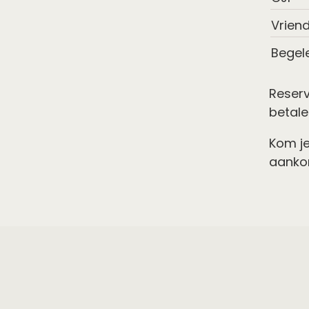
Vrien
Begel
Reserv
betale
Kom je
aankon
Toe