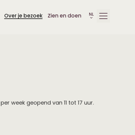
Over je bezoek
Zien en doen
er week geopend van 11 tot 17 uur.