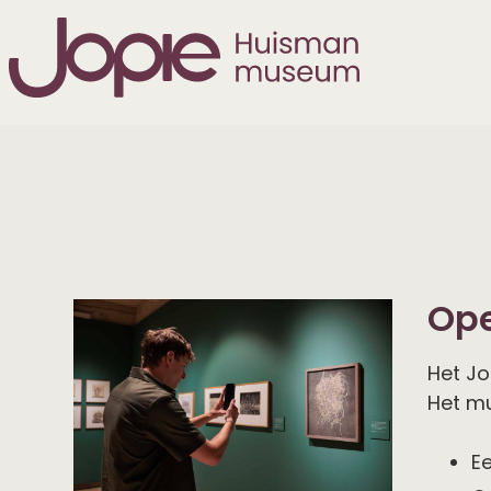
Openingstijden
Tickets
&
prijzen
Toegankelijkheid
Museumcafé
Ope
Museumwinkel
&
Het Jo
webshop
Het mu
Route
&
E
bereikbaarheid