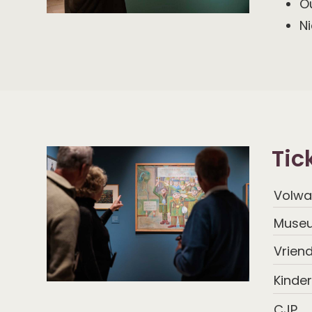
O
Over
Ni
Workum
Tic
Volwa
Museu
Vriend
Kinder
CJP