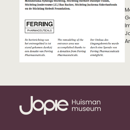
M
G
I
Jo
A