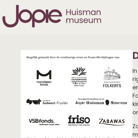
I
r
e
F
k
o
Zo
m