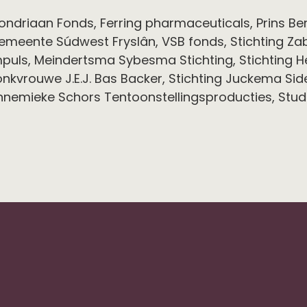
ondriaan Fonds, Ferring pharmaceuticals, Prins Ber
emeente Súdwest Fryslân, VSB fonds, Stichting Zaba
mpuls, Meindertsma Sybesma Stichting, Stichting He
nkvrouwe J.E.J. Bas Backer, Stichting Juckema Side
nnemieke Schors Tentoonstellingsproducties, Studi