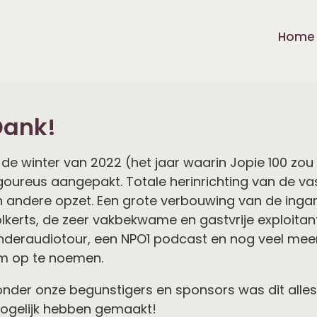
Home
Dank!
n de winter van 2022 (het jaar waarin Jopie 100 
igoureus aangepakt. Totale herinrichting van de va
n andere opzet. Een grote verbouwing van de ingan
olkerts, de zeer vakbekwame en gastvrije exploita
inderaudiotour, een NPO1 podcast en nog veel mee
m op te noemen.
nder onze begunstigers en sponsors was dit alles n
ogelijk hebben gemaakt!